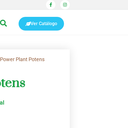
Ver Catálogo
 Power Plant Potens
otens
al