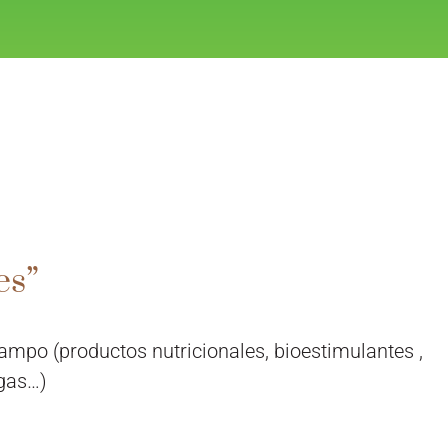
es”
mpo (productos nutricionales, bioestimulantes ,
agas…)